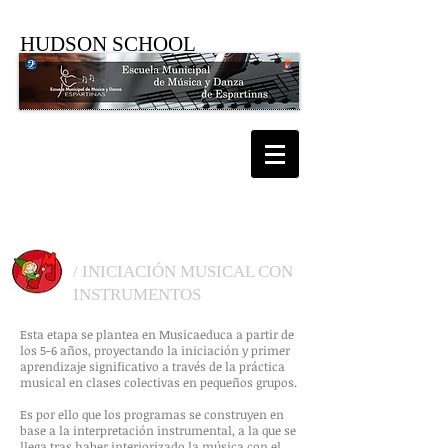
HUDSON SCHOOL
ESPECIALIDADES GRUPALES
/ INICIACIÓN MUSICAL CON
INSTRUMENTOS
Esta etapa se plantea en Musicaeduca a partir de
los 5-6 años, proyectando la iniciación y primer
aprendizaje significativo a través de la práctica
musical en clases colectivas en pequeños grupos.
Es por ello que los programas se construyen en
base a la interpretación instrumental, a la que se
llega tras haber interiorizado la música con el