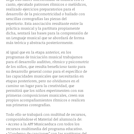
canto, ejecutado patrones rítmicos o melódicos,
realizado ejercicios preparatorios para el
desarrollo de la psicomotricidad o bailado con
sencillas coreografías las piezas del
repertorio. Esta asociación resultante entre la
práctica musical y la partitura propiamente
dicha, sentará las bases para la comprensión de
un Lenguaje musical que se abordará de forma
más teórica y abstracta posteriormente.
Al igual que en la etapa anterior, en los
programas de Iniciación musical trabajamos
para el desarrollo auditivo, rítmico y psicomotriz
de los niños, que resulta beneficioso tanto para
su desarrollo general como para el específico de
las capacidades musicales que necesitarán en
etapas posteriores, pero no olvidamos en el
camino un lugar para la creatividad, que
permitirá que los niños experimenten con sus
primeras composiciones musicales, creen sus
propios acompañamientos rítmicos o realicen
sus primeras coreografías.
Todo ello se trabajará con multitud de recursos,
componiéndose el Material del alumno/a de:
• Acceso a la APP Musicaeduca con todos los
recursos multimedia del programa educativo.
• “Cuaderno de canciones” con las partituras del