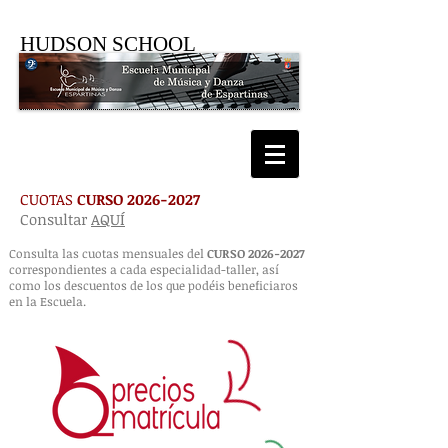
HUDSON SCHOOL
CUOTAS
CURSO
2026-2027
Consultar
AQUÍ
Consulta las cuotas mensuales del
CURSO
2026-2027
correspondientes a cada especialidad-taller,
así
como los descuentos de los que podéis beneficiaros
en la Escuela.