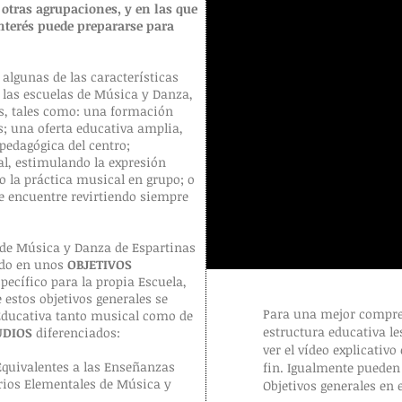
 otras agrupaciones, y en las que
interés puede prepararse para
 algunas de las características
 las escuelas de Música y Danza,
os, tales como: una formación
s; una oferta educativa amplia,
pedagógica del centro;
al, estimulando la expresión
 la práctica musical en grupo; o
se encuentre revirtiendo siempre
l de Música y Danza de Espartinas
ado en unos
OBJETIVOS
pecífico para la propia Escuela,
 estos objetivos generales se
Para una mejor compre
Educativa tanto musical como de
estructura educativa l
UDIOS
diferenciados:
ver el vídeo explicativo
quivalentes a las Enseñanzas
fin. Igualmente pueden
rios Elementales de Música y
Objetivos generales en 