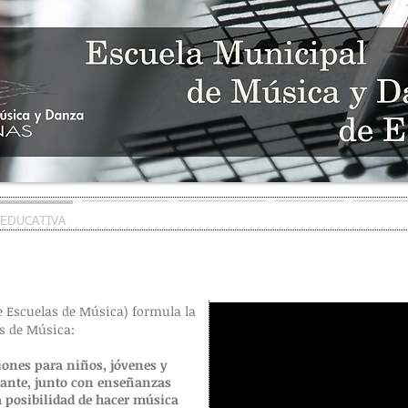
HUDSON SCHOOL
SINCE 2023
 EDUCATIVA
SECRETARÍA
MULTIMEDIA
NOTICIAS
AMIGOS
e Escuelas de Música) formula la
as de Música:
ciones para niños, jóvenes y
diante, junto con enseñanzas
a posibilidad de hacer música