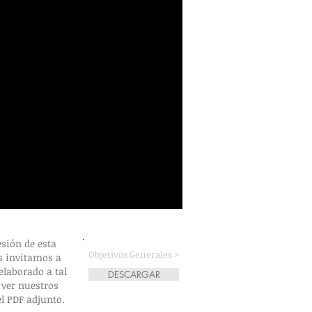
sión de esta
Objetivos Generales >
es invitamos a
 elaborado a tal
DESCARGAR
 ver nuestros
el PDF adjunto.