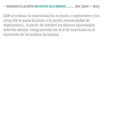
- MATRICULACIÓN
NUEVOS ALUMNOS
........ 35€ (20€ + 15€)
(20€ al realizar la matriculación en junio o septiembre y los
otros 15€ se pasarán junto a la media
mensualidad de
Septiembre).
A partir de Octubre los Nuevos alumnos/as
deberán abonar íntegramente los 35 € de matrícula en el
momento de formalizar la misma.
- EL IMPORTE ABONADO AL MATRICULARSE ÚNICAMENTE
SERÁ
REEMBOLSABLE
EN CASO DE:
No haber sido admitido en la Escuela
Incompatibilidad horaria total por trabajo y/o colegios o
institutos con los horarios
ofrecidos por la Escuela.
Para ello tienen hasta el 30 de Septiembre y será necesario
presentar justificante de
incompatibilidad y comprobante
de pago de matrícula.
- Todas las familias que tengan
pagos atrasados
con la
escuela no podrán matricular a ninguno de sus