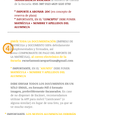
de la Escuela:
ES15
3187 0123 4829 1220
0710
* IMPORTE A ABONAR: 20€
(en concepto de
reserva de plaza)
*
IMPORTANTE, EN EL
"CONCEPTO"
DEBE PONER:
MATRÍCULA + NOMBRE Y APELLIDOS DEL
ALUMNO/A
ENVÍE TODA LA DOCUMENTACIÓN
(IMPRESO DE
MATRÍCULA y DOCUMENTO SEPA debidamente
cumplimentados y firmados, así
como
COMPROBANTE DE PAGO DEL IMPORTE DE
LA MATRÍCULA),
al correo electrónico de la
Escuela:
escuelamusicaespartinas@gmail.com
*
IMPORTANTE
, EN EL
"ASUNTO"
DEBE PONER:
MATRÍCULA + NOMBRE Y APELLIDOS DEL
ALUMNO/A
DEBE ENVIAR TODOS LOS DOCUMENTOS EN UN
SÓLO EMAIL, en formato Pdf ó formato
imagen, preferiblemente Escaneados.
En caso
de no disponer de Escáner, recomendamos
utilizar la APP para móvil "CamScaner"
(o
alguna similar) en lugar de una foto, ya que se
ve mucho mejor.
*
IMPORTANTE,
LOS NUEVOS ALUMNOS/AS DEBERÁN