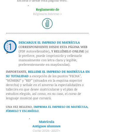
Escuela
o desde esta página Web.
Reglamento de
Régimen Interno >
DESCARGUE EL IMPRESO DE MATRÍCULA
CORRESPONDIENTE DESDE ESTA PÁGINA WEB
(PDF Autorellenable)
,
Y RELLÉNELO ONLINE
(si
lo prefiere, puede imprimirlo y rellenarlo
manualmente con letra clara y legible,
preferentemente en mayúsculas).
IMPORTANTE
,
RELLENE EL IMPRESO DE MATRÍCULA EN
SU TOTALIDAD
a excepción de los puntos “FECHA”,
“NÚMERO” y “REF” (situados en la esquina superior
derecha) y señale en el anverso la especialidad/es o
taller/es en que desee matricularse y el plan de
estudios elegido, así como, en su caso, el curso de
lenguaje musical que cursará.
UNA VEZ RELLENO,
IMPRIMA EL IMPRESO DE MATRÍCULA,
FÍRMELO Y ESCANÉELO
.
Matrícula
Antiguos alumnos
Curso 2026
-2027>