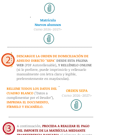
Matrícula
Nuevos alumnos
Curso 2026
-2027>
DESCARGUE LA ORDEN DE DOMICILIACIÓN DE
ADEUDO DIRECTO "SEPA"
DESDE ESTA PÁGINA
WEB
(PDF Autorellenable)
,
Y RELLÉNELO ONLINE
(si lo prefiere, puede imprimirlo y rellenarlo
manualmente con letra clara y legible,
preferentemente en mayúsculas).
RELLENE TODOS LOS DATOS DEL
ORDEN SEPA
CUADRO BLANCO
("Datos a
Curso 2026
-2027>
cumplimentar por el Deudor"),
IMPRIMA EL DOCUMENTO,
FÍRMELO Y ESCANÉELO.
A continuación,
PROCEDA A REALIZAR EL PAGO
DEL IMPORTE DE LA MATRÍCULA MEDIANTE
TRANSFERENCIA BANCARIA
al número de cuenta