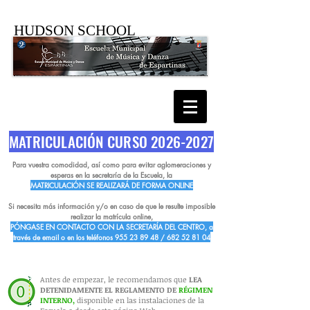
HUDSON SCHOOL
MATRICULACIÓN CURSO
2026-2027
Para vuestra comodidad, así como para evitar aglomeraciones y
esperas en la secretaría de la Escuela, la
MATRICULACIÓN SE REALIZARÁ DE FORMA
ONLINE
Si necesita más información y/o en caso de que le resulte imposible
realizar la matrícula online,
PÓNGASE EN CONTACTO CON LA SECRETARÍA DEL CENTRO, a
través de email o en los teléfonos
955 23 89 48
/
682 52 81 04
Antes de empezar, le recomendamos que
LEA
DETENIDAMENTE EL REGLAMENTO DE
RÉGIMEN
INTERNO,
disponible en las instalaciones de la