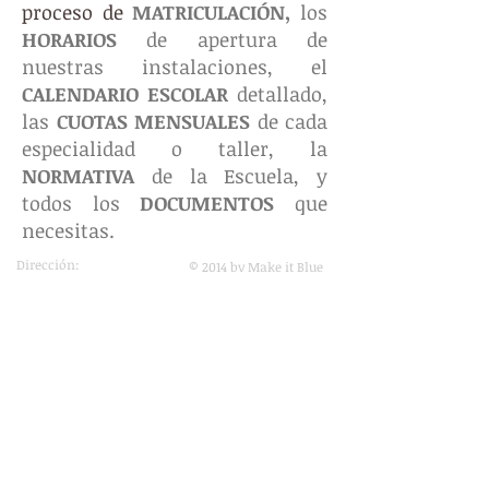
proceso de
MATRICULACIÓN
,
los
HORARIOS
de apertura de
nuestras instalaciones, el
CALENDARIO ESCOLAR
detallado,
las
CUOTAS MENSUALES
de cada
especialidad o taller, la
NORMATIVA
de la Escuela, y
todos los
DOCUMENTOS
que
necesitas.
Dirección:
© 2014 by Make it Blue
C.C. Santa Ana
www.makeitblue.es
Plaza del Quebec s/n
Espartinas, (Sevilla) 41807
escuelamusicaespartina
s@gmail.com
Tel: (+0034) 955 23 89 48
(+0034)
682 52 81 04