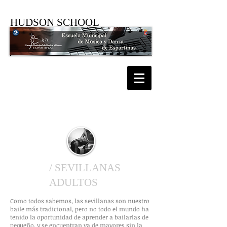
HUDSON SCHOOL
TALLERES: DANZA
/ SEVILLANAS
ADULTOS
Como todos sabemos, las sevillanas son nuestro
baile más tradicional, pero no todo el mundo ha
tenido la oportunidad de aprender a bailarlas de
pequeño, y se encuentran ya de mayores sin la