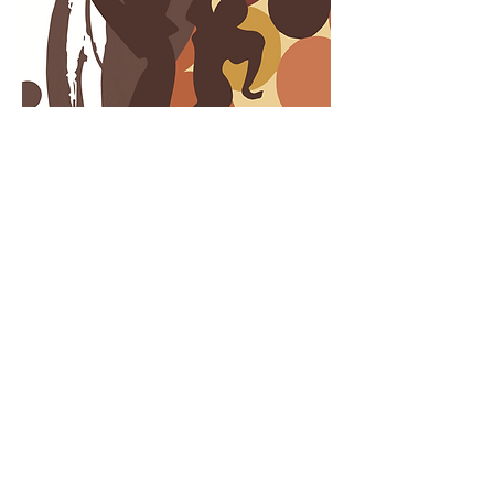
Dirección:
© 2014 by Make it Blue
C.C. Santa Ana
www.makeitblue.es
Plaza del Quebec s/n
Espartinas, (Sevilla) 41807
escuelamusicaespartina
s@gmail.com
Tel: (+0034) 955 23 89 48
(+0034)
682 52 81 04