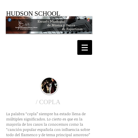
HUDSON SCHOOL
TALLERES: NUEVOS TALLERES
/ COPLA
La palabra “copla” siempre ha estado llena de
múltiples significados. Lo cierto es que en la
mayoría de los casos la conocemos como la
“canción popular española con influencia sobre
todo del flamenco y de tema principal amoroso”