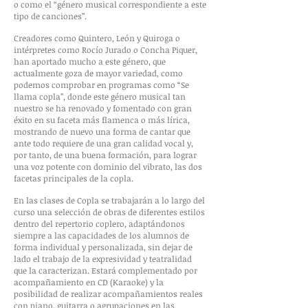
o como el “género musical correspondiente a este
tipo de canciones”.
Creadores como Quintero, León y Quiroga o
intérpretes como Rocío Jurado o Concha Piquer,
han aportado mucho a este género, que
actualmente goza de mayor variedad, como
podemos comprobar en programas como “Se
llama copla”, donde este género musical tan
nuestro se ha renovado y fomentado con gran
éxito en su faceta más flamenca o más lírica,
mostrando de nuevo una forma de cantar que
ante todo requiere de una gran calidad vocal y,
por tanto, de una buena formación, para lograr
una voz potente con dominio del vibrato, las dos
facetas principales de la copla.
En las clases de Copla se trabajarán a lo largo del
curso una selección de obras de diferentes estilos
dentro del repertorio coplero, adaptándonos
siempre a las capacidades de los alumnos de
forma individual y personalizada, sin dejar de
lado el trabajo de la expresividad y teatralidad
que la caracterizan. Estará complementado por
acompañamiento en CD (Karaoke) y la
posibilidad de realizar acompañamientos reales
con piano, guitarra o agrupaciones en las