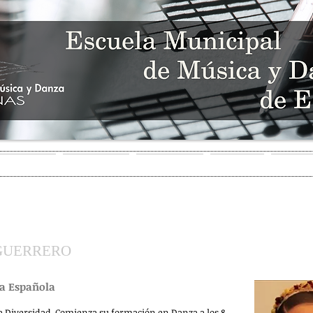
HUDSON SCHOOL
SINCE 2023
 EDUCATIVA
SECRETARÍA
MULTIMEDIA
NOTICIAS
AMIGOS
 GUERRERO
za Española
a Diversidad. Comienza su formación en Danza a los 8