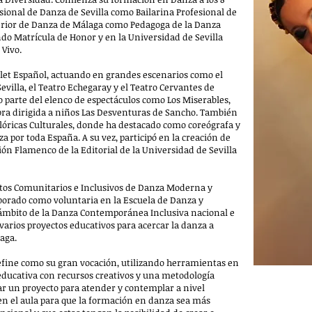
sional de Danza de Sevilla como Bailarina Profesional de
erior de Danza de Málaga como Pedagoga de la Danza
ndo Matrícula de Honor y en la Universidad de Sevilla
 Vivo.
let Español, actuando en grandes escenarios como el
Sevilla, el Teatro Echegaray y el Teatro Cervantes de
o parte del elenco de espectáculos como Los Miserables,
bra dirigida a niños Las Desventuras de Sancho. También
óricas Culturales, donde ha destacado como coreógrafa y
por toda España. A su vez, participó en la creación de
ión Flamenco de la Editorial de la Universidad de Sevilla
ctos Comunitarios e Inclusivos de Danza Moderna y
orado como voluntaria en la Escuela de Danza y
 ámbito de la Danza Contemporánea Inclusiva nacional e
 varios proyectos educativos para acercar la danza a
laga.
fine como su gran vocación, utilizando herramientas en
educativa con recursos creativos y una metodología
izar un proyecto para atender y contemplar a nivel
d en el aula para que la formación en danza sea más