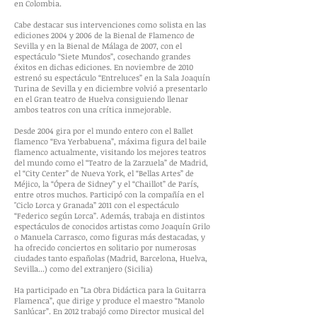
en Colombia.
Cabe destacar sus intervenciones como solista en las
ediciones 2004 y 2006 de la Bienal de Flamenco de
Sevilla y en la Bienal de Málaga de 2007, con el
espectáculo “Siete Mundos”, cosechando grandes
éxitos en dichas ediciones. En noviembre de 2010
estrenó su espectáculo “Entreluces” en la Sala Joaquín
Turina de Sevilla y en diciembre volvió a presentarlo
en el Gran teatro de Huelva consiguiendo llenar
ambos teatros con una crítica inmejorable.
Desde 2004 gira por el mundo entero con el Ballet
flamenco “Eva Yerbabuena”, máxima figura del baile
flamenco actualmente, visitando los mejores teatros
del mundo como el “Teatro de la Zarzuela” de Madrid,
el “City Center” de Nueva York, el “Bellas Artes” de
Méjico, la “Ópera de Sidney” y el “Chaillot” de París,
entre otros muchos. Participó con la compañía en el
"Ciclo Lorca y Granada” 2011 con el espectáculo
“Federico según Lorca”. Además, trabaja en distintos
espectáculos de conocidos artistas como Joaquín Grilo
o Manuela Carrasco, como figuras más destacadas, y
ha ofrecido conciertos en solitario por numerosas
ciudades tanto españolas (Madrid, Barcelona, Huelva,
Sevilla...) como del extranjero (Sicilia)
Ha participado en ”La Obra Didáctica para la Guitarra
Flamenca”, que dirige y produce el maestro “Manolo
Sanlúcar”. En 2012 trabajó como Director musical del