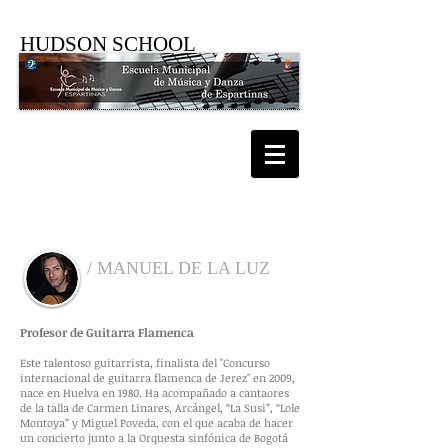
HUDSON SCHOOL
PROFESORADO
/ MANUEL DE LA LUZ
Profesor de Guitarra Flamenca
Este talentoso guitarrista, finalista del "Concurso
internacional de guitarra flamenca de Jerez" en 2009,
nace en Huelva en 1980. Ha acompañado a cantaores
de la talla de Carmen Linares, Arcángel, “La Susi”, “Lole
Montoya” y Miguel Poveda, con el que acaba de hacer
un concierto junto a la Orquesta sinfónica de Bogotá