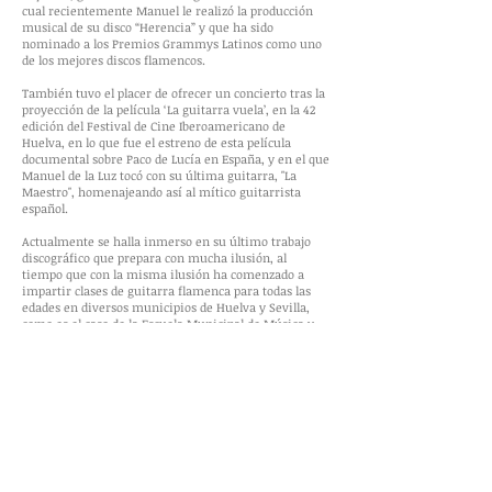
cual recientemente Manuel le realizó la producción
musical de su disco “Herencia” y que ha sido
nominado a los Premios Grammys Latinos como uno
de los mejores discos flamencos.
También tuvo el placer de ofrecer un concierto tras la
proyección de la película ‘La guitarra vuela’, en la 42
edición del Festival de Cine Iberoamericano de
Huelva, en lo que fue el estreno de esta película
documental sobre Paco de Lucía en España, y en el que
Manuel de la Luz tocó con su última guitarra, "La
Maestro", homenajeando así al mítico guitarrista
español.
Actualmente se halla inmerso en su último trabajo
discográfico que prepara con mucha ilusión, al
tiempo que con la misma ilusión ha comenzado a
impartir clases de guitarra flamenca para todas las
edades en diversos municipios de Huelva y Sevilla,
como es el caso de la Escuela Municipal de Música y
Danza de Espartinas.