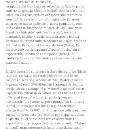
“Ballet Flamenco de Andalucía”,
componiendo la música del espectáculo “Llanto por la
muerte de Ignacio Sánchez Mejías”, dedicado a García
Lorca. En 2013 participa en el espectáculo dramático-
musical “Que no he muerto” dirigido por Carmen
Linares, de nuevo dedicado al poeta granadino, en el
que realizó la adaptación musical de las “Canciones
Populares Antiguas” que Lorca recogió, recreó y
armonizó. En 2014 trabajó con la Orquesta Báltica
haciendo su propia música además de hacer temas de
Manuel de Falla, en el Festival de Sion (Suiza). En
abril de 2019 participa como director musical en el
espectáculo “Poema de Cante jondo” junto a la
cantaora Esperanza Fernández y el reconocido actor
Antonio Dechent.
En 2014 presentó su primer trabajo discográfico “DE LA
LUZ” en Huelva, disco catalogado como uno de los
mejores discos de Flamenco de 2015. Posteriormente
lo presentó en la XVIII Bienal de Flamenco de Sevilla,
donde además acompañó a "Manuela Carrasco” en su
espectáculo “Naturaleza Gitana. Gitana Morena” junto
a “Miguel Poveda” y también participó en el
espectáculo “Cantaoras. Lo puro manda” en la misma
Bienal. En 2020 sale a la luz su segundo trabajo
discográfico “MI CLAVE”, un trabajo que refleja el buen
momento personal y profesional por el que atraviesa
el artista, en el que cuenta con colaboraciones
especiales entre las que destaca la del maestro “Rafael
Riqueni”, gran referente de la guitarra flamenca al