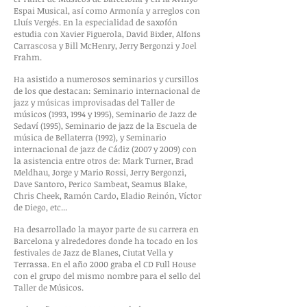
Espai Musical, así como Armonía y arreglos con
Lluís Vergés. En la especialidad de saxofón
estudia con Xavier Figuerola, David Bixler, Alfons
Carrascosa y Bill McHenry, Jerry Bergonzi y Joel
Frahm.
Ha asistido a numerosos seminarios y cursillos
de los que destacan: Seminario internacional de
jazz y músicas improvisadas del Taller de
músicos (1993, 1994 y 1995), Seminario de Jazz de
Sedaví (1995), Seminario de jazz de la Escuela de
música de Bellaterra (1992), y Seminario
internacional de jazz de Cádiz (2007 y 2009) con
la asistencia entre otros de: Mark Turner, Brad
Meldhau, Jorge y Mario Rossi, Jerry Bergonzi,
Dave Santoro, Perico Sambeat, Seamus Blake,
Chris Cheek, Ramón Cardo, Eladio Reinón, Víctor
de Diego, etc...
Ha desarrollado la mayor parte de su carrera en
Barcelona y alrededores donde ha tocado en los
festivales de Jazz de Blanes, Ciutat Vella y
Terrassa. En el año 2000 graba el CD Full House
con el grupo del mismo nombre para el sello del
Taller de Músicos.