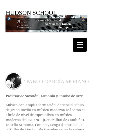
HUDSON SCHOOL
PROFESORADO
/ PABLO GARCÍA MORANO
Profesor de Saxofón, Armonía y Combo de Jazz
Músico con amplia formación, obtiene el Título
de grado medio en música moderna así como el
Título de nivel de especialista en música
moderna del INCANOP (Generalitat de Cataluña).
Estudia Armonía, Combo y Lenguaje musical en
el Taller de Músicos de Barcelona y en la Avinyó