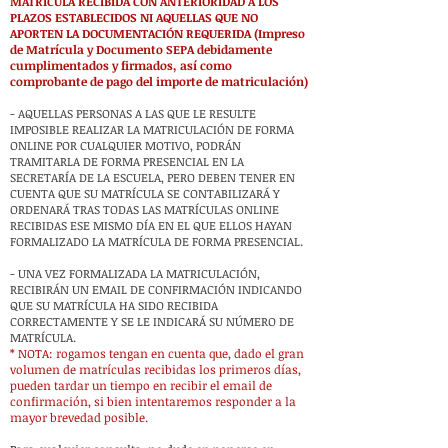
MATRÍCULA RECIBIDA CON ANTERIORIDAD A LOS
PLAZOS ESTABLECIDOS NI AQUELLAS QUE NO
APORTEN LA DOCUMENTACIÓN REQUERIDA (Impreso
de Matrícula y Documento SEPA debidamente
cumplimentados y firmados, así como
comprobante de pago del importe de matriculación)
- AQUELLAS PERSONAS A LAS QUE LE RESULTE
IMPOSIBLE REALIZAR LA MATRICULACIÓN DE FORMA
ONLINE POR CUALQUIER MOTIVO, PODRÁN
TRAMITARLA DE FORMA PRESENCIAL EN LA
SECRETARÍA DE LA ESCUELA, PERO DEBEN TENER EN
CUENTA QUE SU MATRÍCULA SE CONTABILIZARÁ Y
ORDENARÁ TRAS TODAS LAS MATRÍCULAS ONLINE
RECIBIDAS ESE MISMO DÍA EN EL QUE ELLOS HAYAN
FORMALIZADO LA MATRÍCULA DE FORMA PRESENCIAL.
- UNA VEZ FORMALIZADA LA MATRICULACIÓN,
RECIBIRÁN UN EMAIL DE CONFIRMACIÓN INDICANDO
QUE SU MATRÍCULA HA SIDO RECIBIDA
CORRECTAMENTE Y SE LE INDICARÁ SU NÚMERO DE
MATRÍCULA.
* NOTA: rogamos tengan en cuenta que, dado el gran
volumen de matrículas recibidas los primeros días,
pueden tardar un tiempo en recibir el email de
confirmación, si bien intentaremos responder a la
mayor brevedad posible.