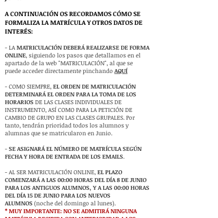
A CONTINUACIÓN OS RECORDAMOS CÓMO SE
FORMALIZA LA MATRÍCULA Y OTROS DATOS DE
INTERÉS:
- LA
MATRICULACIÓN DEBERÁ REALIZARSE DE FORMA
ONLINE
, siguiendo los pasos que detallamos en el
apartado de la web "MATRICULACIÓN", al que se
puede acceder directamente pinchando
AQUÍ
- COMO SIEMPRE,
EL ORDEN DE MATRICULACIÓN
DETERMINARÁ EL ORDEN PARA LA TOMA DE LOS
HORARIOS
DE LAS CLASES INDIVIDUALES DE
INSTRUMENTO, ASÍ COMO PARA LA PETICIÓN DE
CAMBIO DE GRUPO EN LAS CLASES GRUPALES. Por
tanto, tendrán prioridad todos los alumnos y
alumnas que se matricularon en Junio.
-
SE ASIGNARÁ EL NÚMERO DE MATRÍCULA SEGÚN
FECHA Y HORA DE ENTRADA DE LOS EMAILS
.
- AL SER MATRICULACIÓN ONLINE,
EL PLAZO
COMENZARÁ A LAS 00:00 HORAS DEL DÍA 8 DE JUNIO
PARA LOS ANTIGUOS ALUMNOS, Y A LAS 00:00 HORAS
DEL DÍA 15 DE JUNIO PARA LOS NUEVOS
ALUMNOS
(noche del domingo al lunes).
* MUY IMPORTANTE: NO SE ADMITIRÁ NINGUNA