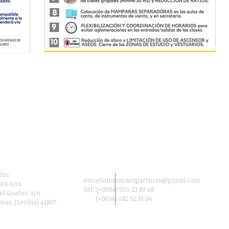
ión:
escuelamusicaespartinas@gmail.com
nta Ana
Tel: (+0034) 955 23 89 48
del Quebec s/n
(+0034) 682 52 81 04
nas, (Sevilla) 41807