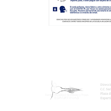
Direcc
C.C. Sa
Plaza 
Esparti